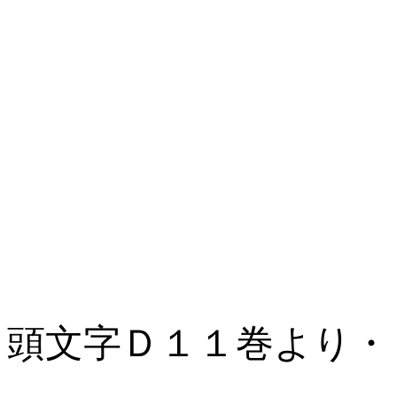
頭文字Ｄ１１巻より・