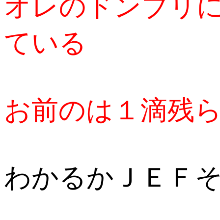
オレのドンブリ
ている
お前のは１滴残
わかるかＪＥＦ