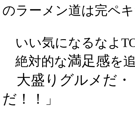
のラーメン道は完ペキだ
いい気になるなよTO
満足感
絶対的な
を
大盛りグルメだ・
だ！！
」