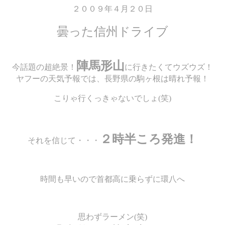
２００９年４月２０日
曇った信州ドライブ
陣馬形山
今話題の超絶景！
に行きたくてウズウズ！
ヤフーの天気予報では、長野県の駒ヶ根は晴れ予報！
こりゃ行くっきゃないでしょ(笑)
２時半ころ発進！
それを信じて・・・
時間も早いので首都高に乗らずに環八へ
思わずラーメン(笑)