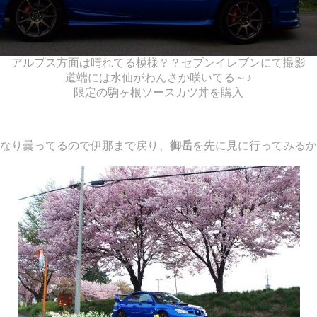
アルプス方面は晴れてる模様？？セブンイレブンにて撮影
道端には水仙がわんさか咲いてる～♪
限定の駒ヶ根ソースカツ丼を購入
なり曇ってるので伊那まで戻り、
御岳
を先に見に行ってみるか