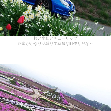
桜と水仙とチューリップ
路肩がかなり花盛りで綺麗な町作りだな～