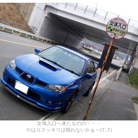
女体入口へ来たものの・・・
やはりスッキリは晴れないかぁ～(T_T)