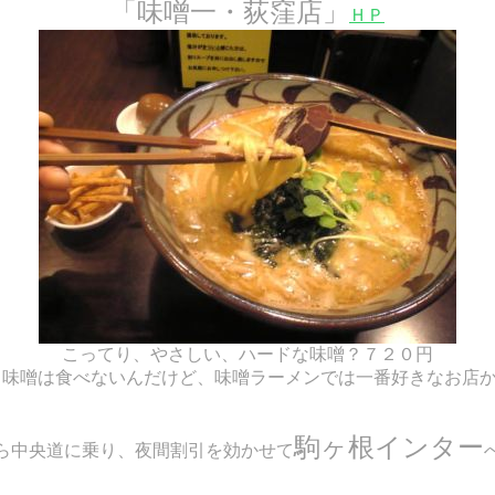
「味噌一・荻窪店」
ＨＰ
こってり、やさしい、ハードな味噌？７２０円
味噌は食べないんだけど、味噌ラーメンでは一番好きなお店かも
駒ヶ根インター
ら中央道に乗り、夜間割引を効かせて