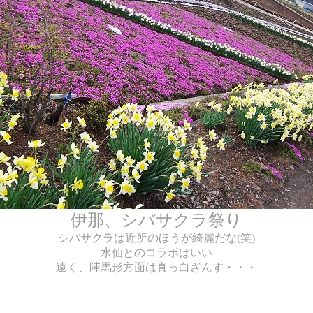
伊那、シバサクラ祭り
シバサクラは近所のほうが綺麗だな(笑)
水仙とのコラボはいい
遠く、陣馬形方面は真っ白ざんす・・・