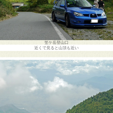
笠ケ岳登山口
近くで見ると山頂も近い