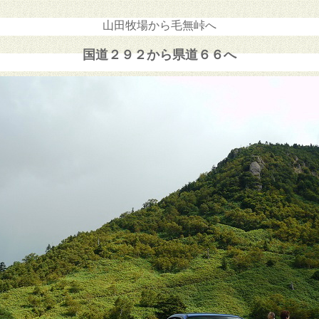
山田牧場から毛無峠へ
国道２９２から県道６６へ