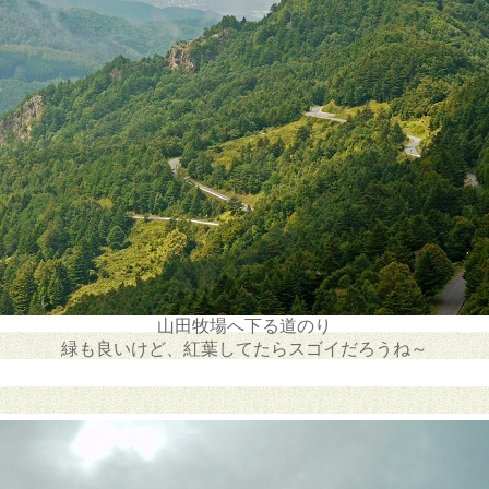
山田牧場へ下る道のり
緑も良いけど、紅葉してたらスゴイだろうね～