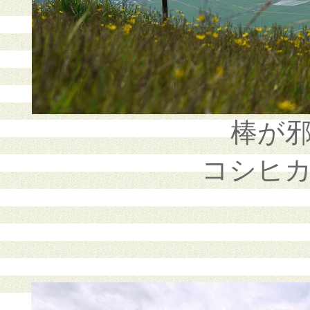
棒が
コシヒ