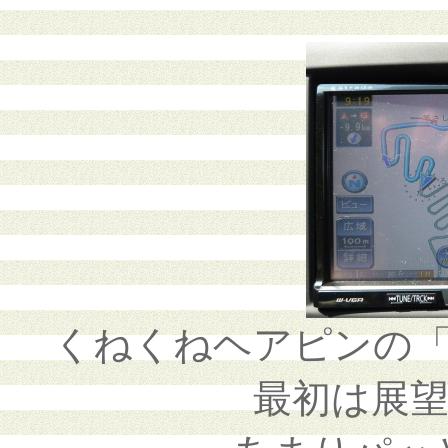
くねくねヘアピンの
最初は展