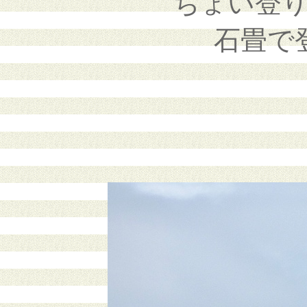
ちょい登
石畳で