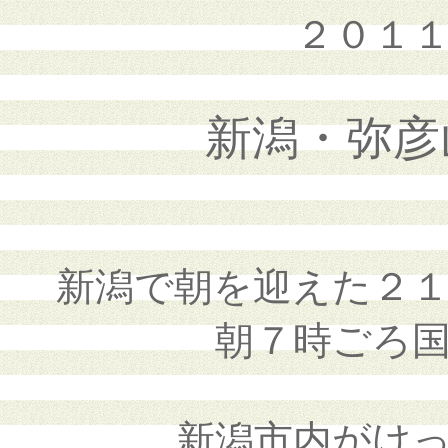
２０１
新潟・弥彦
新潟で朝を迎えた２
朝７時ごろ
新潟市内がけ