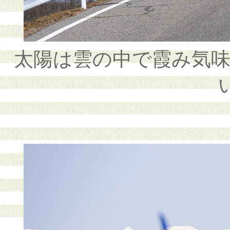
太陽は雲の中で霞み気
い