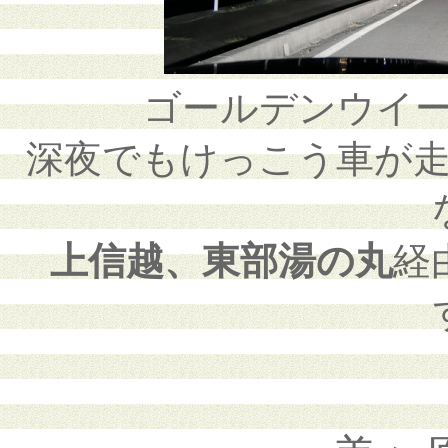
ゴールデンウイ
深夜でもけっこう車が
上信越、東部湯の丸
経