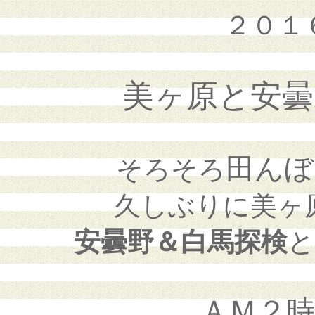
２０１
美ヶ原と安曇
田んぼ
そろそろ
久しぶりに美ヶ
安曇野＆白馬探検
と
ＡＭ２